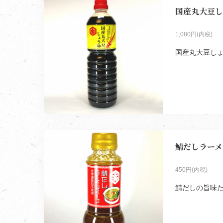
国産丸大豆し
1,080円(内税)
国産丸大豆しょう
鯖だしラーメン
450円(内税)
鯖だしの旨味た