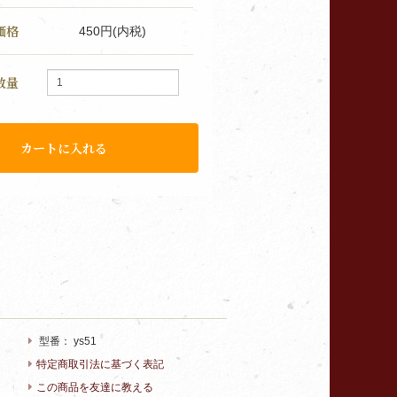
価格
450円(内税)
数量
型番：
ys51
特定商取引法に基づく表記
この商品を友達に教える