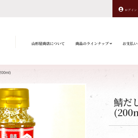
ログイン
山形屋商店について
商品のラインナップ
お支払い
0ml)
鯖だ
(200